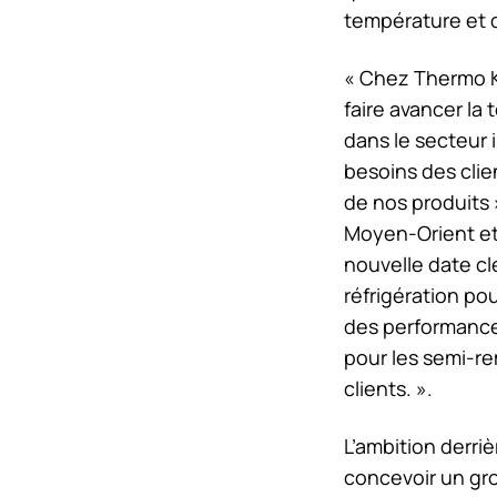
température et d
« Chez
Thermo 
faire avancer la
dans le secteur i
besoins des clie
de nos produits 
Moyen-Orient et 
nouvelle date cl
réfrigération p
des performances
pour les semi-re
clients. ».
L’ambition derriè
concevoir un gr