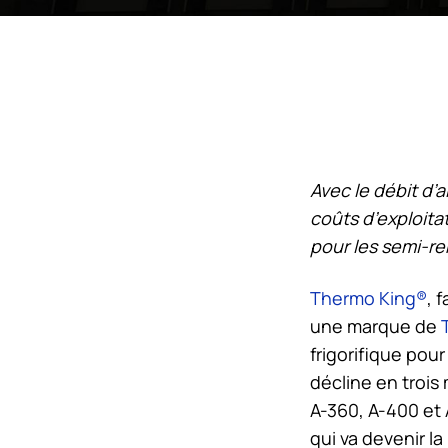
Avec le débit d’
coûts d’exploitat
pour les semi-r
Thermo King
®
, 
une marque de
frigorifique pou
décline en trois
A-360, A-400 et 
qui va devenir l