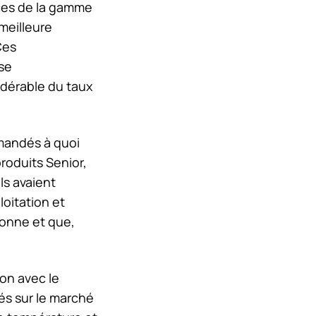
ces de la gamme
meilleure
Ces
se
idérable du taux
emandés à quoi
roduits Senior,
ls avaient
loitation et
 donne et que,
son avec le
és sur le marché