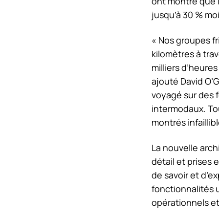
ont montré que l
jusqu’à 30 % mo
« Nos groupes fri
kilomètres à tra
milliers d’heur
ajouté David O’G
voyagé sur des fe
intermodaux. Tou
montrés infaillibl
La nouvelle archi
détail et prises
de savoir et d’e
fonctionnalités
opérationnels e