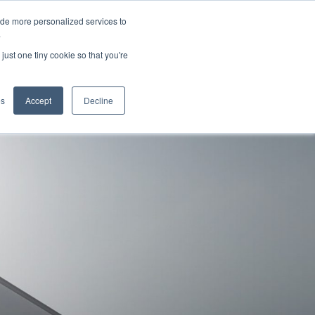
ide more personalized services to
.
just one tiny cookie so that you're
pplications
es
Accept
Decline