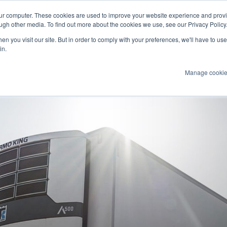
our computer. These cookies are used to improve your website experience and prov
arine
ugh other media. To find out more about the cookies we use, see our Privacy Policy
n you visit our site. But in order to comply with your preferences, we'll have to use 
Produits
Technologies
Services
A
in.
Manage cooki