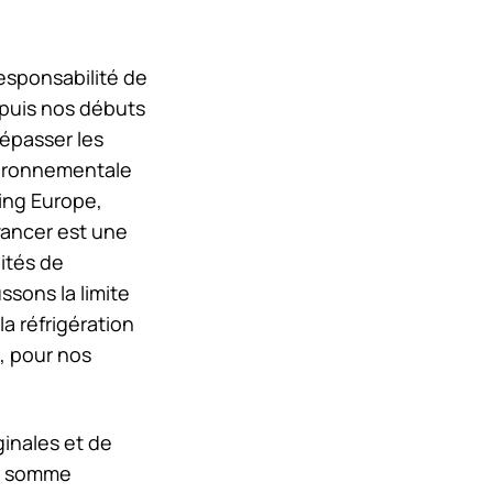
esponsabilité de
Depuis nos débuts
dépasser les
nvironnementale
ing
Europe,
vancer est une
ités de
sons la limite
a réfrigération
, pour nos
ginales et de
ne somme