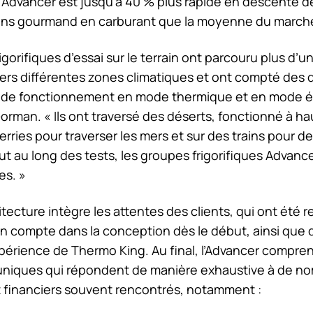
’Advancer est jusqu’à 40 % plus rapide en descente 
ins gourmand en carburant que la moyenne du march
gorifiques d’essai sur le terrain ont parcouru plus d’un
vers différentes zones climatiques et ont compté des 
es de fonctionnement en mode thermique et en mode él
orman. « Ils ont traversé des déserts, fonctionné à hau
rries pour traverser les mers et sur des trains pour de
t au long des tests, les groupes frigorifiques Advanc
es. »
tecture intègre les attentes des clients, qui ont été r
 en compte dans la conception dès le début, ainsi que
xpérience de
Thermo King
. Au final, l’Advancer compre
 uniques qui répondent de manière exhaustive à de n
t financiers souvent rencontrés, notamment :