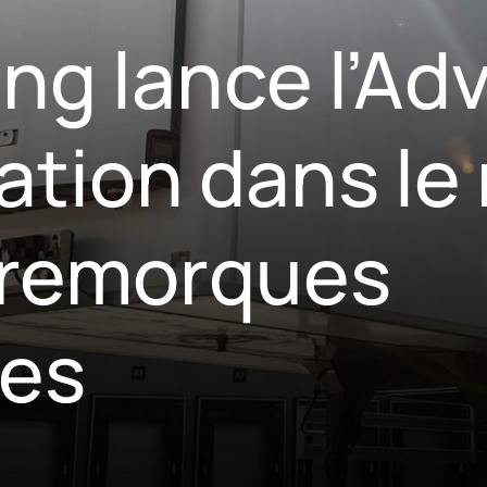
ng lance l’Ad
ation dans l
-remorques
ues