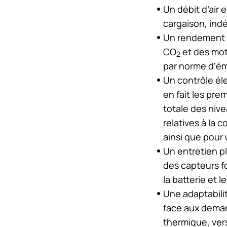
Un débit d’air 
cargaison, in
Un rendement é
CO
et des mot
2
par norme d’ém
Un contrôle él
en fait les pre
totale des niv
relatives à la 
ainsi que pour 
Un entretien p
des capteurs fo
la batterie et 
Une adaptabilit
face aux deman
thermique, ver