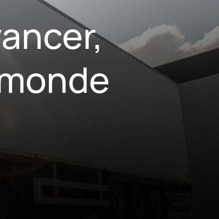
vancer,
e monde