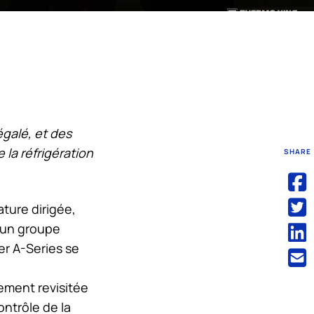
égalé, et des
 la réfrigération
SHARE
ature dirigée,
, un groupe
er A-Series se
lement revisitée
ontrôle de la