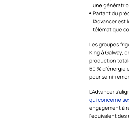
une génératric
Partant du préc
l’Advancer est 
télématique co
Les groupes frig
King
à Galway, en
production tota
60 % d’énergie 
pour semi-remo
L’Advancer s’ali
qui concerne se
engagement à ré
l’équivalent des