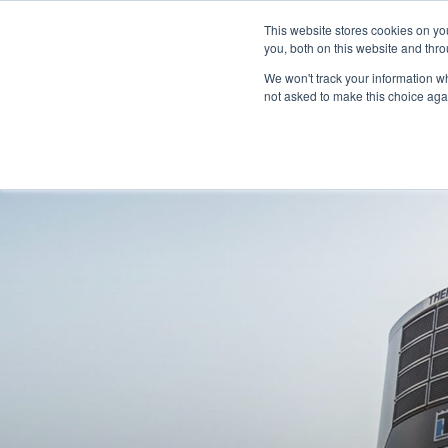
À propos
Réseau de concessionnaires
This website stores cookies on y
Espace média
M
you, both on this website and thro
We won't track your information whe
not asked to make this choice aga