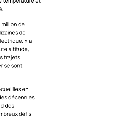
de température et
é.
 million de
dizaines de
ectrique, » a
te altitude,
s trajets
er se sont
ecueillies en
 des décennies
nd des
ombreux défis