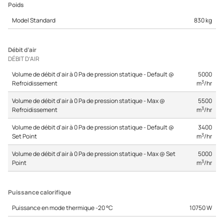
Poids
Model Standard
830 kg
Débit d’air
DÉBIT D’AIR
Volume de débit d'air à 0 Pa de pression statique - Default @
5000
3
Refroidissement
m
/hr
Volume de débit d'air à 0 Pa de pression statique - Max @
5500
3
Refroidissement
m
/hr
Volume de débit d'air à 0 Pa de pression statique - Default @
3400
3
Set Point
m
/hr
Volume de débit d'air à 0 Pa de pression statique - Max @ Set
5000
3
Point
m
/hr
Puissance calorifique
Puissance en mode thermique -20 °C
10750 W