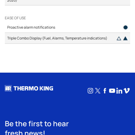
EASE OF USE
Proactive alarm notifications
Triple Combo Display (Fuel, Alarms, Temperature indications)
Instagram
X
Facebook
YouTub
Linke
Vim
Be the first to hear
fresh news!