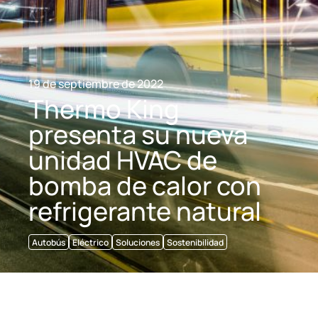
19 de septiembre de 2022
Thermo King
presenta su nueva
unidad HVAC de
bomba de calor con
refrigerante natural
Autobús
Eléctrico
Soluciones
Sostenibilidad