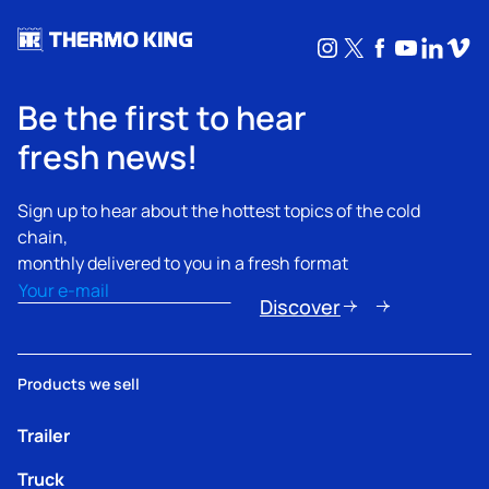
Instagram
X
Facebook
YouTub
Linke
Vim
Be the first to hear
fresh news!
Sign up to hear about the hottest topics of the cold
chain,
monthly delivered to you in a fresh format
Email
(Obligatorio)
Discover
Products we sell
Trailer
Truck