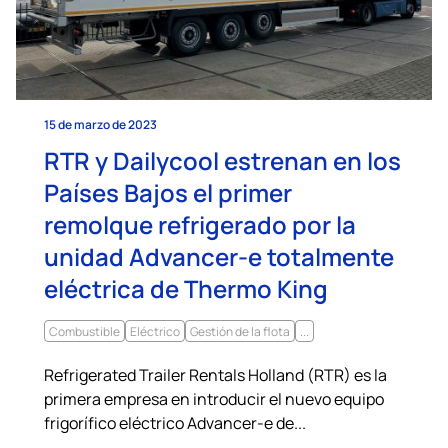
15 de marzo de 2023
RTR y Dailycool estrenan en los
Países Bajos el primer
remolque refrigerado por la
unidad Advancer-e totalmente
eléctrica de Thermo King
Combustible
Eléctrico
Gestión de la flota
...
Refrigerated Trailer Rentals Holland (RTR) es la
primera empresa en introducir el nuevo equipo
frigorífico eléctrico Advancer-e de...