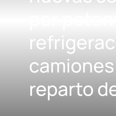
por poten
refrigera
camiones 
reparto 