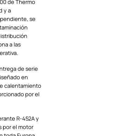
100 de
Thermo
d y a
ependiente, se
ntaminación
distribución
ona a las
erativa.
ntrega de serie
diseñado en
de calentamiento
orcionado por el
gerante R-452A y
 por el motor
n toda Europa.