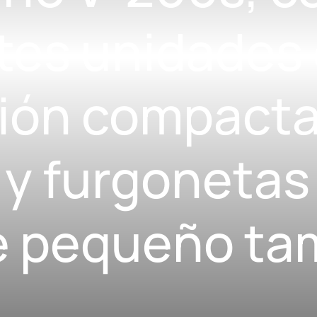
tes unidades
ción compacta
y furgonetas
de pequeño t