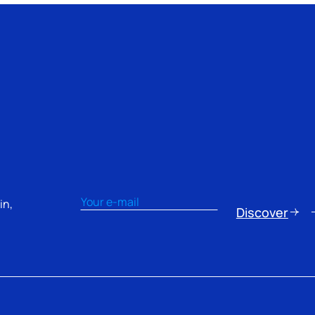
Email
(Obligatorio)
in,
Discover