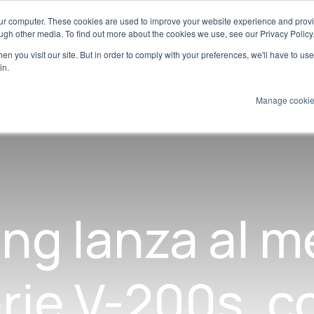
our computer. These cookies are used to improve your website experience and prov
Marine
ugh other media. To find out more about the cookies we use, see our Privacy Policy
n you visit our site. But in order to comply with your preferences, we'll have to use 
Productos
Tecnologías
Servicios
A
in.
Manage cooki
ng lanza al m
rie V-200s, 