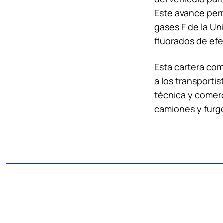
Este avance perm
gases F de la Un
fluorados de efe
Esta cartera co
a los transporti
técnica y comerc
camiones y furg