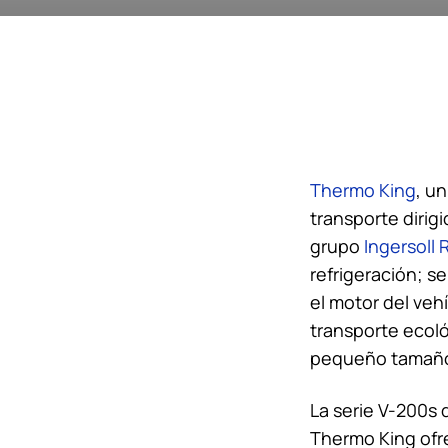
Thermo King
, u
transporte dirig
grupo
Ingersoll
refrigeración; s
el motor del veh
transporte ecoló
pequeño tamañ
La serie V-200s 
Thermo King
ofr