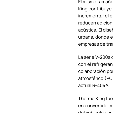
El mismo tamaño
King
contribuye a
incrementar el e
reducen adiciona
acústica. El dis
urbana, donde el
empresas de tran
La serie V-200s 
con el refrigera
colaboración po
atmosférico (PC
actual R-404A.
Thermo King
fue
en convertirlo e
del vehículo pa