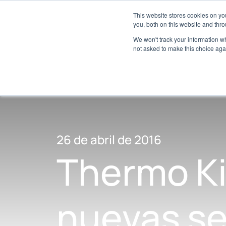
Acerca de
Red de concesionarios
This website stores cookies on y
Centro para medios
you, both on this website and thro
We won't track your information whe
not asked to make this choice aga
26 de abril de 2016
Thermo Ki
nuevas se