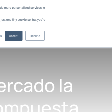
ide more personalized services to
.
just one tiny cookie so that you're
plicaciones
es
Accept
Decline
ercado la
compuesta