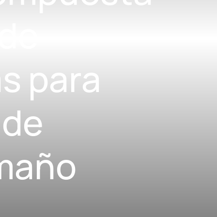
 de
s para
 de
amaño