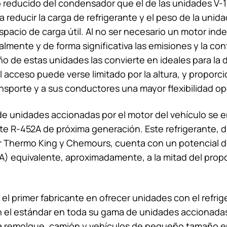
 reducido del condensador que el de las unidades V-
 reducir la carga de refrigerante y el peso de la unida
spacio de carga útil. Al no ser necesario un motor ind
lmente y de forma significativa las emisiones y la co
eño de estas unidades las convierte en ideales para la 
 acceso puede verse limitado por la altura, y proporci
sporte y a sus conductores una mayor flexibilidad op
de unidades accionadas por el motor del vehículo se e
nte R-452A de próxima generación. Este refrigerante, 
r
Thermo King
y Chemours, cuenta con un potencial 
A) equivalente, aproximadamente, a la mitad del prop
 el primer fabricante en ofrecer unidades con el refri
n el estándar en toda su gama de unidades accionadas
ra remolque, camión y vehículos de pequeño tamaño e