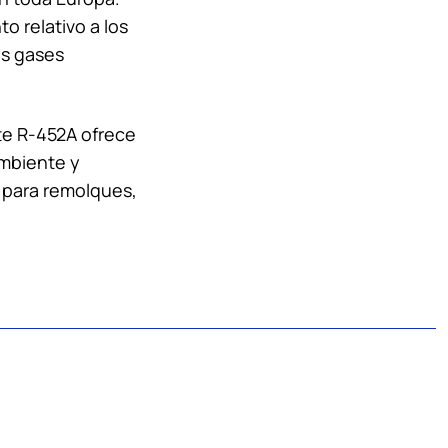
o relativo a los
os gases
te R-452A ofrece
ambiente y
n para remolques,