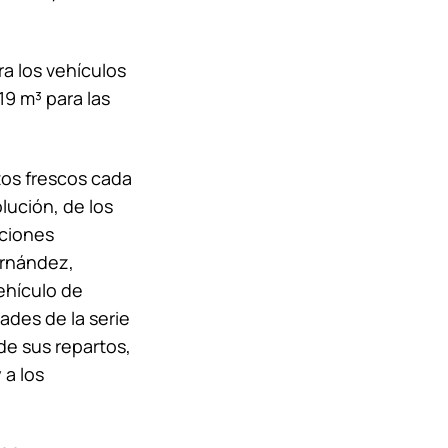
a los vehículos
9 m³ para las
os frescos cada
lución, de los
aciones
ernández,
ehículo de
ades de la serie
e sus repartos,
 a los