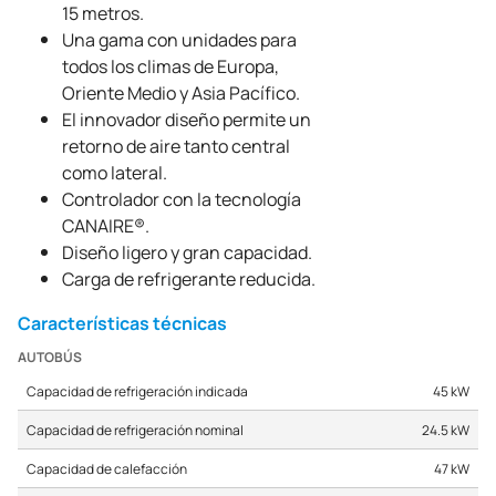
15 metros.
Una gama con unidades para
todos los climas de Europa,
Oriente Medio y Asia Pacífico.
El innovador diseño permite un
retorno de aire tanto central
como lateral.
Controlador con la tecnología
CANAIRE®.
Diseño ligero y gran capacidad.
Carga de refrigerante reducida.
Características técnicas
AUTOBÚS
Capacidad de refrigeración indicada
45 kW
Capacidad de refrigeración nominal
24.5 kW
Capacidad de calefacción
47 kW