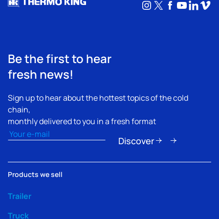
Instagram
X
Facebook
YouTub
Linke
Vim
Be the first to hear
fresh news!
Sign up to hear about the hottest topics of the cold
chain,
monthly delivered to you in a fresh format
Email
(Obligatorio)
Discover
Products we sell
Trailer
Truck