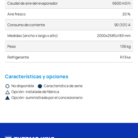
Caudal de aire del evaporador
6600 m3/h
Aire fresco
20 %
Consumo de corriente
90 (101) A
Medidas (ancho x largo x alto)
2000x2585x183 mm
Peso
136 kg
Refrigerante
R134a
Características y opciones
No disponible
Característica de serie
Opción: instalada de fábrica
Opción: suministrada por el concesionario