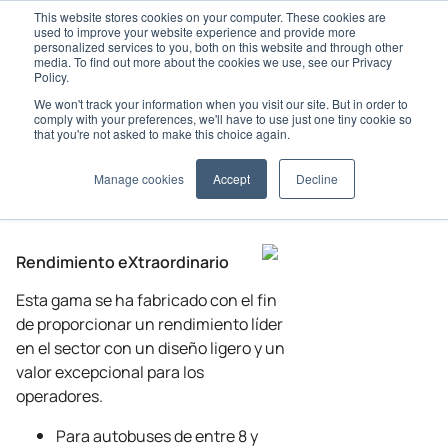
This website stores cookies on your computer. These cookies are
used to improve your website experience and provide more
personalized services to you, both on this website and through other
media. To find out more about the cookies we use, see our Privacy
Policy.
We won't track your information when you visit our site. But in order to
Home
HVAC para Autobús
Serie X
X-900
comply with your preferences, we'll have to use just one tiny cookie so
that you're not asked to make this choice again.
Manage cookies
Accept
Decline
Rendimiento eXtraordinario
Esta gama se ha fabricado con el fin
de proporcionar un rendimiento líder
en el sector con un diseño ligero y un
valor excepcional para los
operadores.
Para autobuses de entre 8 y