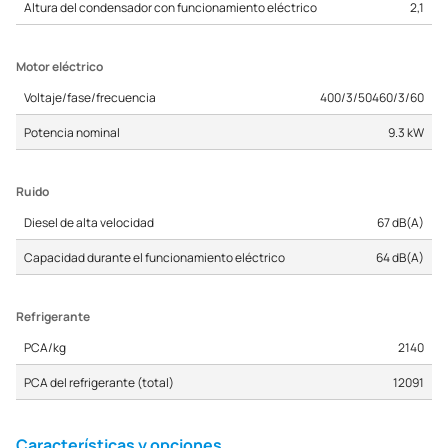
Altura del condensador con funcionamiento eléctrico
2,1
Motor eléctrico
Voltaje/fase/frecuencia
400/3/50460/3/60
Potencia nominal
9.3 kW
Ruido
Diesel de alta velocidad
67 dB(A)
Capacidad durante el funcionamiento eléctrico
64 dB(A)
Refrigerante
PCA/kg
2140
PCA del refrigerante (total)
12091
Características y opciones