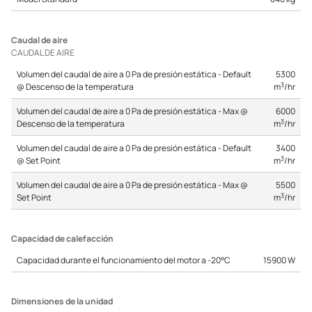
Caudal de aire
CAUDAL DE AIRE
Volumen del caudal de aire a 0 Pa de presión estática - Default
5300
3
@ Descenso de la temperatura
m
/hr
Volumen del caudal de aire a 0 Pa de presión estática - Max @
6000
3
Descenso de la temperatura
m
/hr
Volumen del caudal de aire a 0 Pa de presión estática - Default
3400
3
@ Set Point
m
/hr
Volumen del caudal de aire a 0 Pa de presión estática - Max @
5500
3
Set Point
m
/hr
Capacidad de calefacción
Capacidad durante el funcionamiento del motor a -20°C
15900 W
Dimensiones de la unidad