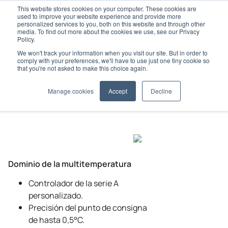
This website stores cookies on your computer. These cookies are
used to improve your website experience and provide more
personalized services to you, both on this website and through other
media. To find out more about the cookies we use, see our Privacy
Policy.
We won't track your information when you visit our site. But in order to
Home
Advancer
comply with your preferences, we'll have to use just one tiny cookie so
Gama Advancer y especificaciones
A-500 Spectrum
that you're not asked to make this choice again.
Manage cookies
Accept
Decline
Dominio de la multitemperatura
Controlador de la serie A
personalizado.
Precisión del punto de consigna
de hasta 0,5°C.