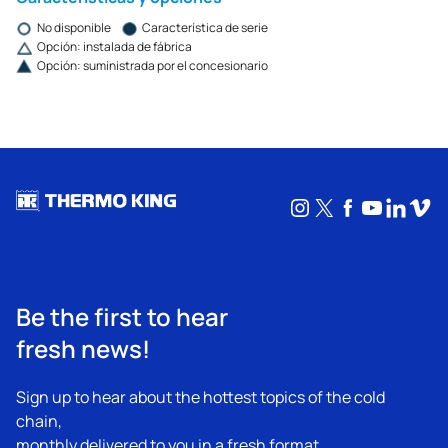
No disponible
Característica de serie
Opción: instalada de fábrica
Opción: suministrada por el concesionario
Instagram
X
Facebook
YouTub
Linke
Vim
Be the first to hear
fresh news!
Sign up to hear about the hottest topics of the cold
chain,
monthly delivered to you in a fresh format