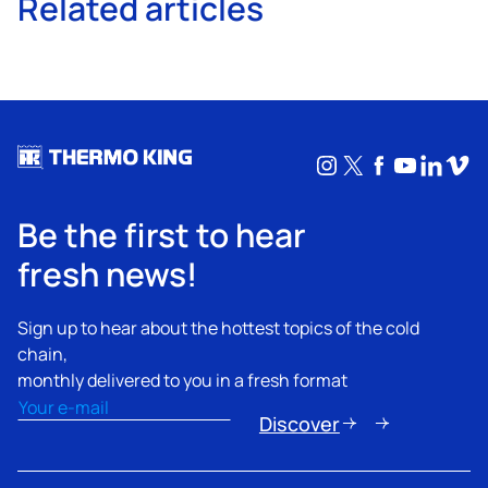
Related articles
Instagram
X
Facebook
YouTub
Linke
Vim
Be the first to hear
fresh news!
Sign up to hear about the hottest topics of the cold
chain,
monthly delivered to you in a fresh format
Email
(Nécessaire)
Discover