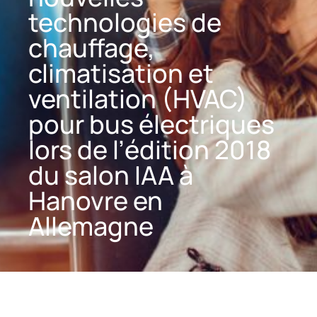
technologies de
chauffage,
climatisation et
ventilation (HVAC)
pour bus électriques
lors de l’édition 2018
du salon IAA à
Hanovre en
Allemagne