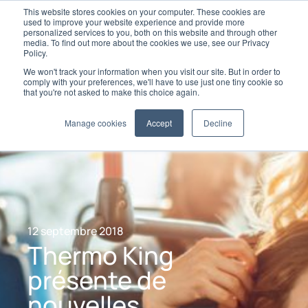
This website stores cookies on your computer. These cookies are
used to improve your website experience and provide more
personalized services to you, both on this website and through other
media. To find out more about the cookies we use, see our Privacy
Policy.
We won't track your information when you visit our site. But in order to
comply with your preferences, we'll have to use just one tiny cookie so
that you're not asked to make this choice again.
Manage cookies
Accept
Decline
12 septembre 2018
Thermo King
présente de
nouvelles