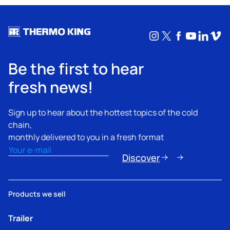
Instagram
X
Facebook
YouTub
Linke
Vim
Be the first to hear
fresh news!
Sign up to hear about the hottest topics of the cold
chain,
monthly delivered to you in a fresh format
Email
(Nécessaire)
Discover
Products we sell
Trailer