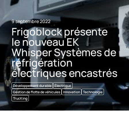
9 septembre 2022
Frigoblock présente
le nouveau EK
Whisper Systèmes de
réfrigération
électriques encastrés
Développement durable
Électrique
Gestion de flotte de véhicules
Innovation
Technologie
TrucKing