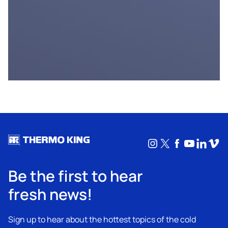
Instagram
X
Facebook
YouTub
Linke
Vim
Be the first to hear
fresh news!
Sign up to hear about the hottest topics of the cold