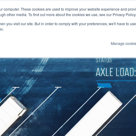
our computer. These cookies are used to improve your website experience and prov
arine
ugh other media. To find out more about the cookies we use, see our Privacy Policy
n you visit our site. But in order to comply with your preferences, we'll have to use 
Produits
Technologies
Services
A
in.
Manage cooki