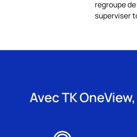
regroupe de
superviser to
Avec TK OneView,