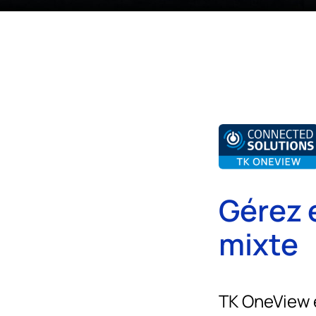
Gérez e
mixte
TK OneView e