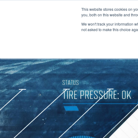
À propos
Réseau de concessionnaires
This website stores cookies on y
Espace média
M
you, both on this website and thro
We won't track your information whe
not asked to make this choice aga