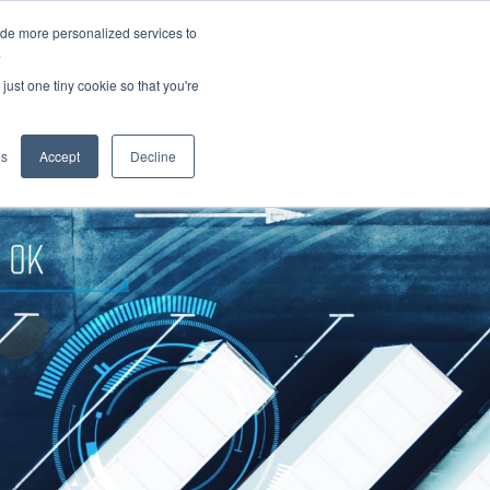
ide more personalized services to
.
just one tiny cookie so that you're
pplications
es
Accept
Decline