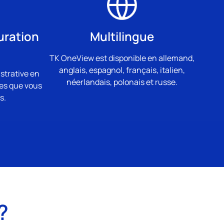
uration
Multilingue
TK OneView est disponible en allemand,
anglais, espagnol, français, italien,
strative en
néerlandais, polonais et russe.
res que vous
s.
?