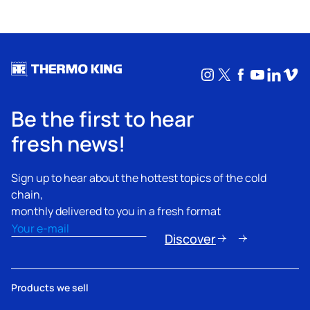
Instagram
X
Facebook
YouTub
Linke
Vim
Be the first to hear
fresh news!
Sign up to hear about the hottest topics of the cold
chain,
monthly delivered to you in a fresh format
Email
(Obligatorio)
Discover
Products we sell