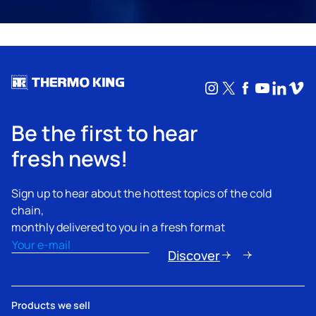
Instagram
X
Facebook
YouTub
Linke
Vim
Be the first to hear
fresh news!
Sign up to hear about the hottest topics of the cold
chain,
monthly delivered to you in a fresh format
Email
(Obligatorio)
Discover
Products we sell