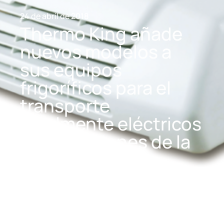
24 de abril de 2018
Thermo King añade
nuevos modelos a
sus equipos
frigoríficos para el
transporte
totalmente eléctricos
y sin emisiones de la
serie B