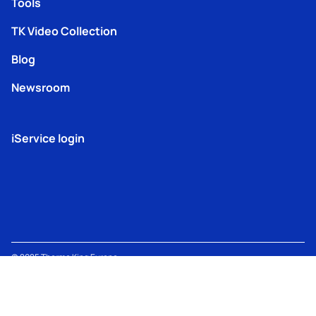
Tools
TK Video Collection
Blog
Newsroom
iService login
© 2025
Thermo King
Europe –
Terms
TK Machine
Modern
Lenneke Marelaan 6, 1932
Privacy
of
Information
Slavery
Sint-Stevens-Woluwe,
Policy
Use
Policy
Act
Belgium