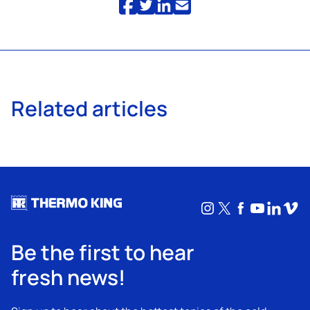
Related articles
Instagram
X
Facebook
YouTub
Linke
Vim
Be the first to hear
fresh news!