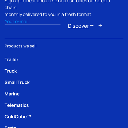
Sign up to hear about the hottest topics of the cold
chain,
monthly delivered to you in a fresh format
Email
(Obligatorio)
Discover
Products we sell
Trailer
Truck
Small Truck
Marine
Telematics
ColdCube™
Parts