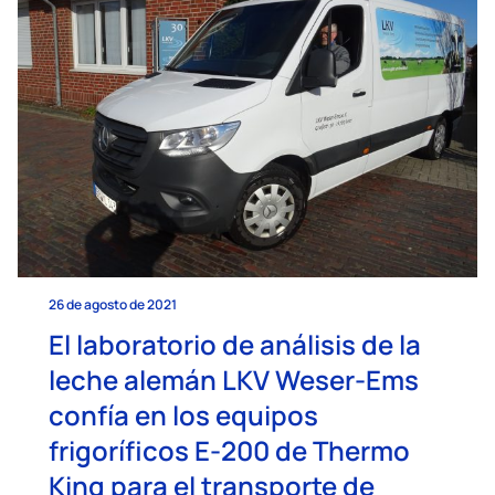
26 de agosto de 2021
El laboratorio de análisis de la
leche alemán LKV Weser-Ems
confía en los equipos
frigoríficos E-200 de Thermo
King para el transporte de