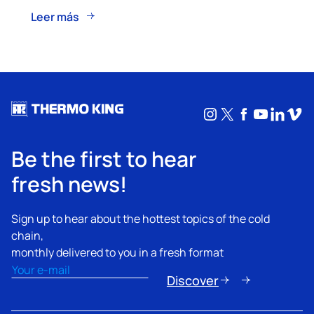
Leer más
Instagram
X
Facebook
YouTub
Linke
Vim
Be the first to hear
fresh news!
Sign up to hear about the hottest topics of the cold
chain,
monthly delivered to you in a fresh format
Email
(Obligatorio)
Discover