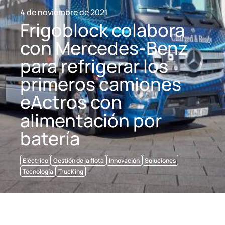
4 de noviembre de 2021
Frigoblock colabora
con Mercedes-Benz
para refrigerar los
primeros camiones
eActros con
alimentación por
batería
Eléctrico
Gestión de la flota
Innovación
Soluciones
Tecnología
TrucKing