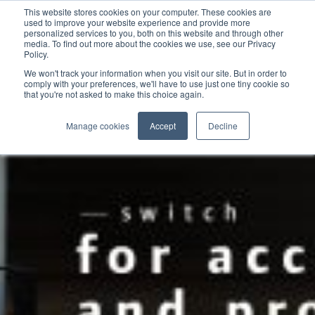
This website stores cookies on your computer. These cookies are
used to improve your website experience and provide more
personalized services to you, both on this website and through other
media. To find out more about the cookies we use, see our Privacy
Policy.
We won't track your information when you visit our site. But in order to
comply with your preferences, we'll have to use just one tiny cookie so
that you're not asked to make this choice again.
Manage cookies
Accept
Decline