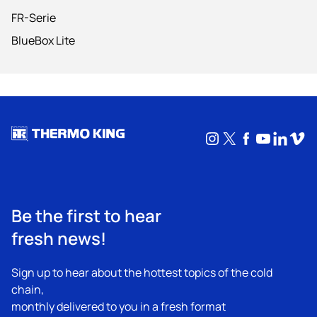
FR-Serie
BlueBox Lite
Instagram
X
Facebook
YouTub
Linke
Vim
Be the first to hear
fresh news!
Sign up to hear about the hottest topics of the cold
chain,
monthly delivered to you in a fresh format