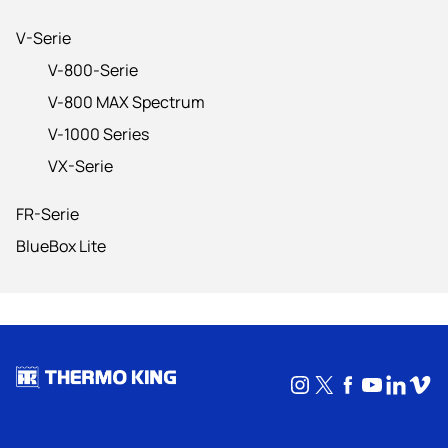
V-Serie
V-800-Serie
V-800 MAX Spectrum
V-1000 Series
VX-Serie
FR-Serie
BlueBox Lite
Instagram
X
Facebook
YouTub
Linke
Vim