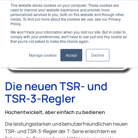
This website stores cookies on your computer. These cookies are
used to improve your website experience and provide more
personalized services to you, both on this website and through other
media. To find out more about the cookies we use, see our Privacy
Policy.
We won't track your information when you visit our site. But in order to
Home
LKW
TX-Serie
comply with your preferences, we'll have to use just one tiny cookie so
Die neuen TSR- und TSR-3-Regler
that you're not asked to make this choice again.
Manage cookies
Accept
Decline
Die neuen TSR- und
TSR-3-Regler
Hochentwickelt, aber einfach zu bedienen
Die leistungsstarken und benutzerfreundlichen neuen
TSR- und TSR-3-Regler der T-Serie erleichtern es