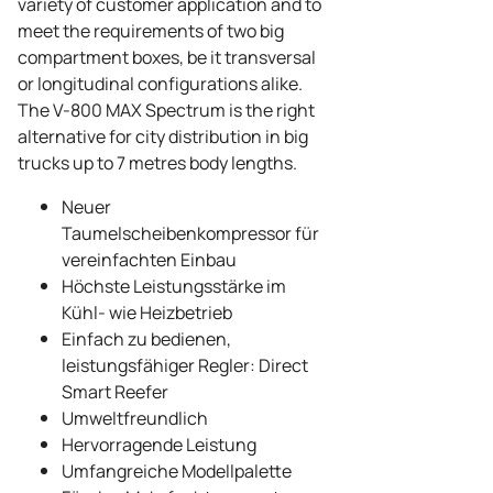
variety of customer application and to
meet the requirements of two big
compartment boxes, be it transversal
or longitudinal configurations alike.
The V-800 MAX Spectrum is the right
alternative for city distribution in big
trucks up to 7 metres body lengths.
Neuer
Taumelscheibenkompressor für
vereinfachten Einbau
Höchste Leistungsstärke im
Kühl- wie Heizbetrieb
Einfach zu bedienen,
leistungsfähiger Regler: Direct
Smart Reefer
Umweltfreundlich
Hervorragende Leistung
Umfangreiche Modellpalette