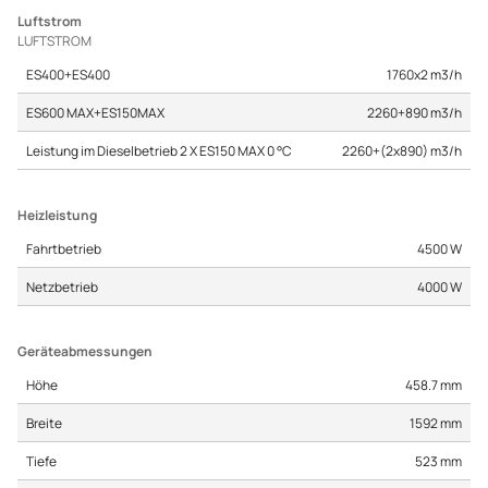
Luftstrom
LUFTSTROM
ES400+ES400
1760x2 m3/h
ES600 MAX+ES150MAX
2260+890 m3/h
Leistung im Dieselbetrieb 2 X ES150 MAX 0 °C
2260+(2x890) m3/h
Heizleistung
Fahrtbetrieb
4500 W
Netzbetrieb
4000 W
Geräteabmessungen
Höhe
458.7 mm
Breite
1592 mm
Tiefe
523 mm