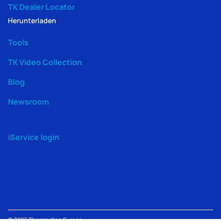
TK Dealer Locator
Herunterladen
Tools
TK Video Collection
Blog
Newsroom
iService login
© 2025
Thermo King
Europe –