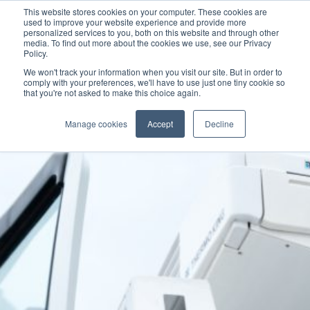
This website stores cookies on your computer. These cookies are
used to improve your website experience and provide more
personalized services to you, both on this website and through other
media. To find out more about the cookies we use, see our Privacy
Policy.
We won't track your information when you visit our site. But in order to
Contact your dealer
comply with your preferences, we'll have to use just one tiny cookie so
that you're not asked to make this choice again.
Manage cookies
Accept
Decline