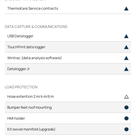
ThermoKare Service contracts
DATA CAPTURE & COMMUNICATIONS
USB Datalogger
TouchPrint data logger
Wintrac (data analysis software)
Datalogger Jr
LOAD PROTECTION
Hose extention 2 m/4 m/6 m
Bumper feet roof mounting
HMI holder
Kit swivel manifold (upgrade)