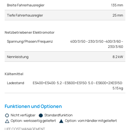
Breite Fahrerhausregler
135 mm
Tiefe Fahrerhausregler
25 mm
Netzbetriebener Elektromotor
Spannung/Phasen/Frequenz
400/3/50 -- 230/3/50 --400/3/60 --
230/3/60
Nennleistung
8.2 kW
Kältemittel
Ladestand
ES400+ES400: 5.2 -- ES600+ES150: 5.0 -- ES600+2XES150:
5.15 kg
Funktionen und Optionen
Nicht verfügbar
Standardfunktion
Option: werksseitig geliefert
Option: vom Händler mitgeliefert
LIFE COST MANAGEMENT