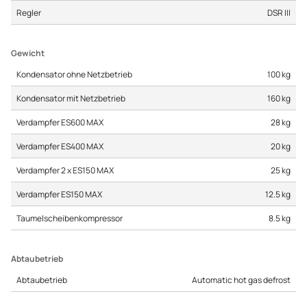
Regler
DSR III
Gewicht
Kondensator ohne Netzbetrieb
100 kg
Kondensator mit Netzbetrieb
160 kg
Verdampfer ES600 MAX
28 kg
Verdampfer ES400 MAX
20 kg
Verdampfer 2 x ES150 MAX
25 kg
Verdampfer ES150 MAX
12.5 kg
Taumelscheibenkompressor
8.5 kg
Abtaubetrieb
Abtaubetrieb
Automatic hot gas defrost