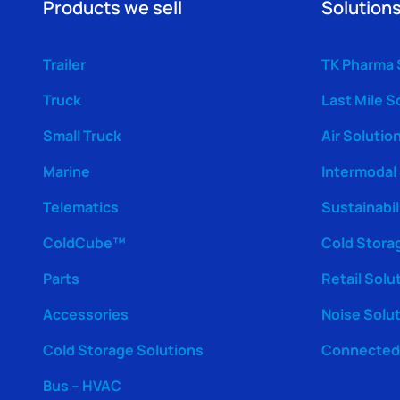
Products we sell
Solutions
Trailer
TK Pharma 
Truck
Last Mile S
Small Truck
Air Solutio
Marine
Intermodal
Telematics
Sustainabil
ColdCube™
Cold Stora
Parts
Retail Solu
Accessories
Noise Solu
Cold Storage Solutions
Connected 
Bus – HVAC