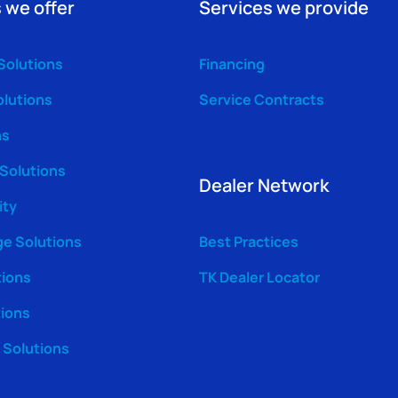
 we offer
Services we provide
Solutions
Financing
olutions
Service Contracts
ns
 Solutions
Dealer Network
ity
ge Solutions
Best Practices
tions
TK Dealer Locator
tions
Solutions