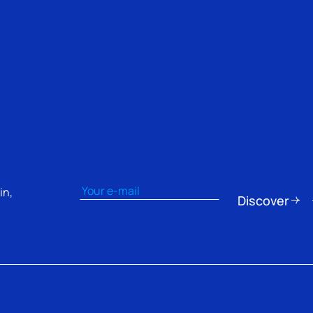
Email
(erforderlich)
in,
Discover