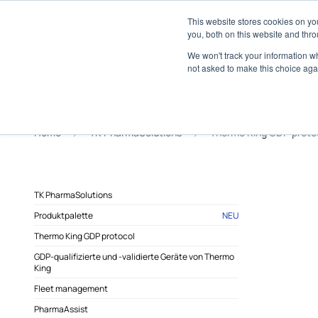
Über
Händlernetz
Medienzentrum
This website stores cookies on y
Marine
you, both on this website and thro
We won't track your information whe
not asked to make this choice aga
Home
TK PharmaSolutions
Thermo King GDP proto
TK PharmaSolutions
Produktpalette
NEU
Thermo King GDP protocol
GDP-qualifizierte und -validierte Geräte von Thermo
King
Fleet management
PharmaAssist