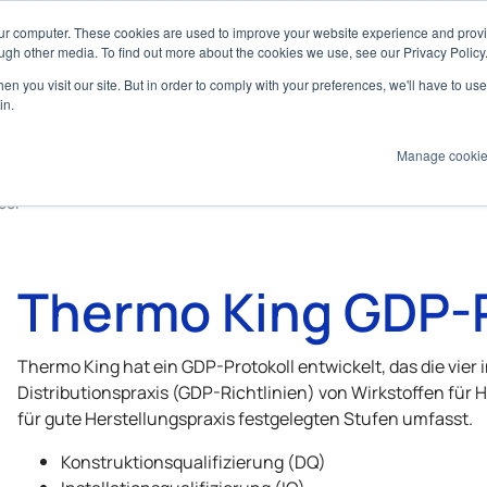
our computer. These cookies are used to improve your website experience and prov
ugh other media. To find out more about the cookies we use, see our Privacy Policy
n you visit our site. But in order to comply with your preferences, we'll have to use 
Produkte
Technologien
Services
An
in.
Manage cooki
col
Thermo King
GDP-P
Thermo King
hat ein GDP-Protokoll entwickelt, das die vier
Distributionspraxis (GDP-Richtlinien) von Wirkstoffen für
für gute Herstellungspraxis festgelegten Stufen umfasst.
Konstruktionsqualifizierung (DQ)