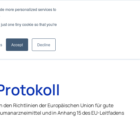
ide more personalized services to
.
just one tiny cookie so that you're
wendungen
es
Accept
Decline
rotokoll
 in den Richtlinien der Europäischen Union für gute
 Humanarzneimittel und in Anhang 15 des EU-Leitfadens