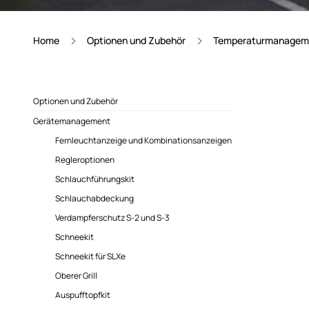
Home
Optionen und Zubehör
Temperaturmanagem
Optionen und Zubehör
Gerätemanagement
Fernleuchtanzeige und Kombinationsanzeigen
Regleroptionen
Schlauchführungskit
Schlauchabdeckung
Verdampferschutz S-2 und S-3
Schneekit
Schneekit für SLXe
Oberer Grill
Auspufftopfkit