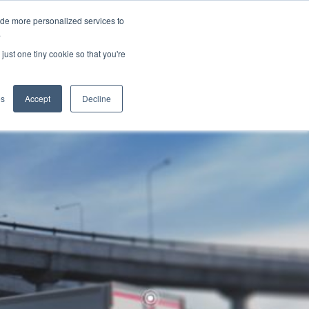
ide more personalized services to
.
just one tiny cookie so that you're
wendungen
es
Accept
Decline