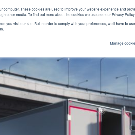
our computer. These cookies are used to improve your website experience and prov
ugh other media. To find out more about the cookies we use, see our Privacy Policy
n you visit our site. But in order to comply with your preferences, we'll have to use 
Produkte
Technologien
Services
An
in.
Manage cooki