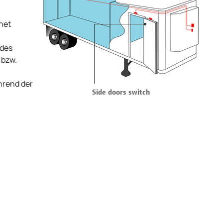
net
 des
 bzw.
hrend der