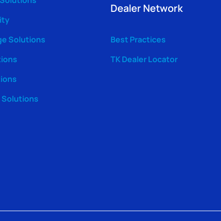
Dealer Network
ity
ge Solutions
Best Practices
tions
TK Dealer Locator
tions
Solutions