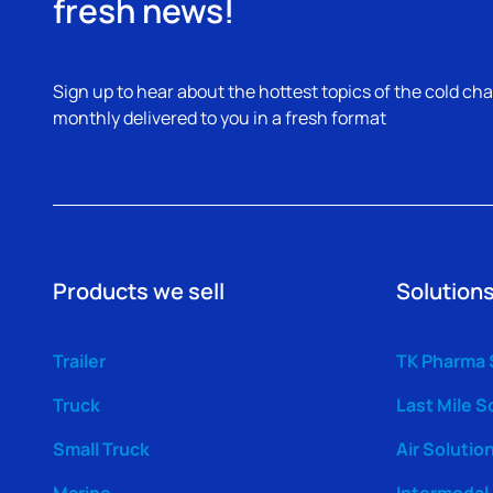
fresh news!
Sign up to hear about the hottest topics of the cold cha
monthly delivered to you in a fresh format
Products we sell
Solutions
Trailer
TK Pharma 
Truck
Last Mile S
Small Truck
Air Solutio
Marine
Intermodal