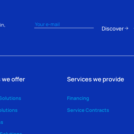
Email
(erforderlich)
in,
Discover
 we offer
Services we provide
Solutions
Financing
olutions
Service Contracts
ns
 Solutions