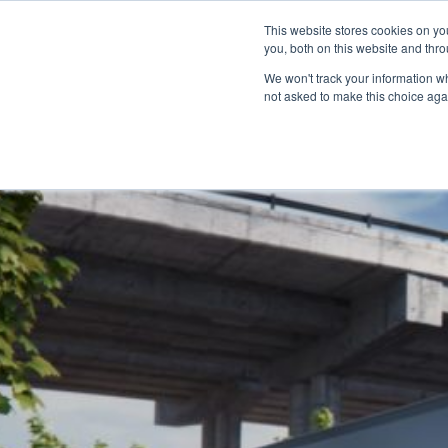
Über
Händlernetz
Medienzentrum
This website stores cookies on y
Marine
you, both on this website and thro
We won't track your information whe
not asked to make this choice aga