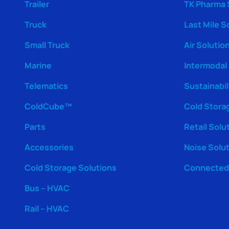
Trailer
TK Pharma 
Truck
Last Mile S
Small Truck
Air Solutio
Marine
Intermodal
Telematics
Sustainabil
ColdCube™
Cold Stora
Parts
Retail Solu
Accessories
Noise Solu
Cold Storage Solutions
Connected 
Bus – HVAC
Rail – HVAC