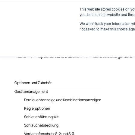
Über
Händlernetz
Medienzentrum
This website stores cookies on y
Marine
you, both on this website and thro
We won't track your information whe
not asked to make this choice aga
Home
Optionen und Zubehör
Gerätemanagement
Optionen und Zubehör
Gerätemanagement
Fernleuchtanzeige und Kombinationsanzeigen
Regleroptionen
Schlauchführungskit
Schlauchabdeckung
Verdampferschutz S-2 und S-3