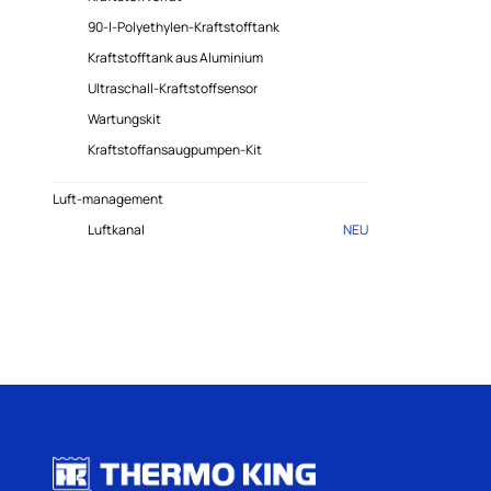
90-l-Polyethylen-Kraftstofftank
Kraftstofftank aus Aluminium
Ultraschall-Kraftstoffsensor
Wartungskit
Kraftstoffansaugpumpen-Kit
Luft-management
Luftkanal
NEU