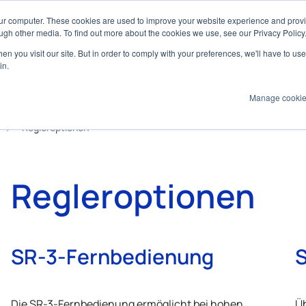
our computer. These cookies are used to improve your website experience and prov
ugh other media. To find out more about the cookies we use, see our Privacy Policy
n you visit our site. But in order to comply with your preferences, we'll have to use 
Produkte
Technologien
Services
An
in.
Manage cooki
Regleroptionen
Regleroptionen
SR-3-Fernbedienung
S
Die SR-3-Fernbedienung ermöglicht bei hohen
Üb