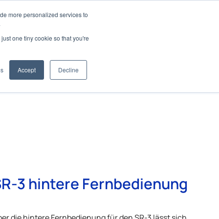
ide more personalized services to
.
just one tiny cookie so that you're
wendungen
es
Accept
Decline
R-3 hintere Fernbedienung
er die hintere Fernbedienung für den SR-3 lässt sich