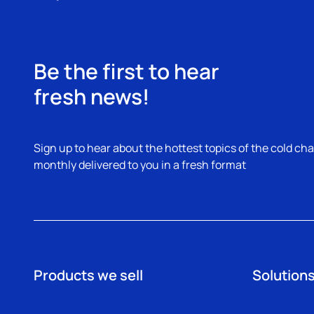
Be the first to hear
fresh news!
Sign up to hear about the hottest topics of the cold cha
monthly delivered to you in a fresh format
Products we sell
Solutions