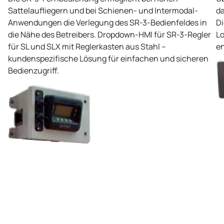
Sattelaufliegern und bei Schienen- und Intermodal-
da
Anwendungen die Verlegung des SR-3-Bedienfeldes in
Di
die Nähe des Betreibers. Dropdown-HMI für SR-3-Regler
Lo
für SL und SLX mit Reglerkasten aus Stahl –
en
kundenspezifische Lösung für einfachen und sicheren
Bedienzugriff.