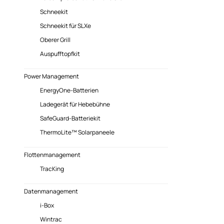
Schneekit
Schneekit für SLXe
Oberer Grill
Auspufftopfkit
Power Management
EnergyOne-Batterien
Ladegerät für Hebebühne
SafeGuard-Batteriekit
ThermoLite™ Solarpaneele
Flottenmanagement
TracKing
Datenmanagement
i-Box
Wintrac