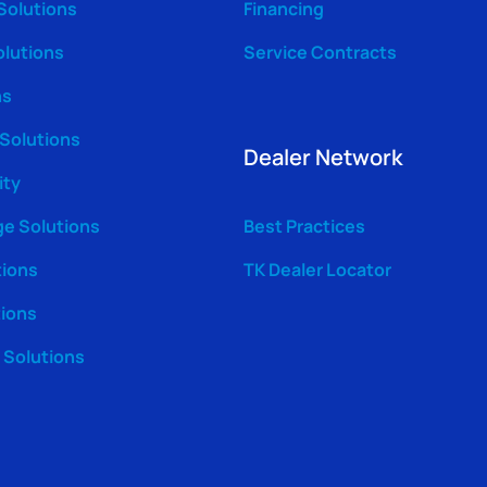
Solutions
Financing
olutions
Service Contracts
ns
 Solutions
Dealer Network
ity
ge Solutions
Best Practices
tions
TK Dealer Locator
tions
Solutions