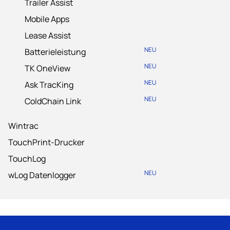
Trailer Assist
Mobile Apps
Lease Assist
NEU
Batterieleistung
NEU
TK OneView
NEU
Ask TracKing
NEU
ColdChain Link
Wintrac
TouchPrint-Drucker
TouchLog
NEU
wLog Datenlogger