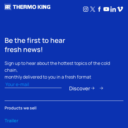
Instagram
X
Facebook
YouTub
Linke
Vim
Be the first to hear
fresh news!
Sign up to hear about the hottest topics of the cold
chain,
monthly delivered to you in a fresh format
Email
(erforderlich)
Discover
Products we sell
Trailer