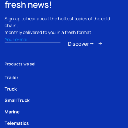
fresh news!
Sign up to hear about the hottest topics of the cold
chain,
monthly delivered to you in a fresh format
Email
(erforderlich)
Discover
Products we sell
Trailer
Truck
Small Truck
Marine
Telematics