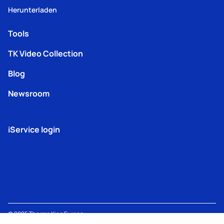
Herunterladen
Tools
TK Video Collection
Blog
Newsroom
iService login
© 2025
Thermo King
Europe –
Terms
TK Machine
Modern
Lenneke Marelaan 6, 1932
Privacy