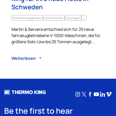
Schweden
Flottenmanagement
Innovationen
Lösungen
...
Martin & Servera entschied sich für 25 neue
fahrzeugbetriebene V-1000-Maschinen, die für
größere Solo-Lkw bis 25 Tonnen ausgelegt...
Weiterlesen
Instagram
X
Facebook
YouTub
Linke
Vim
Be the first to hear