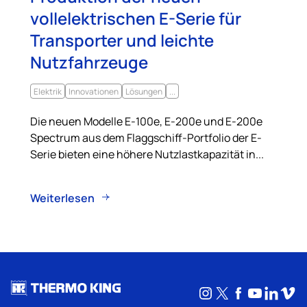
vollelektrischen E-Serie für
Transporter und leichte
Nutzfahrzeuge
Elektrik
Innovationen
Lösungen
...
Die neuen Modelle E-100e, E-200e und E-200e
Spectrum aus dem Flaggschiff-Portfolio der E-
Serie bieten eine höhere Nutzlastkapazität in...
Weiterlesen
Instagram
X
Facebook
YouTub
Linke
Vim