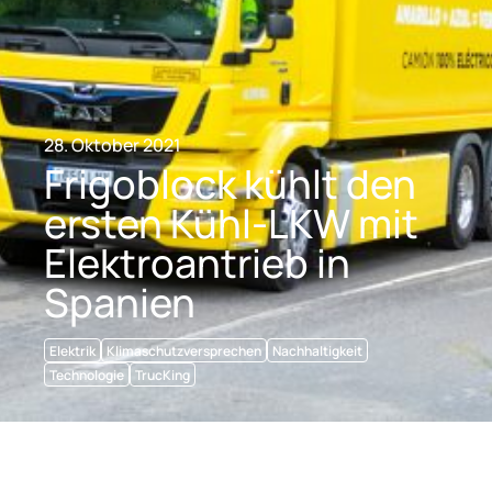
28. Oktober 2021
Frigoblock kühlt den
ersten Kühl-LKW mit
Elektroantrieb in
Spanien
Elektrik
Klimaschutzversprechen
Nachhaltigkeit
Technologie
TrucKing