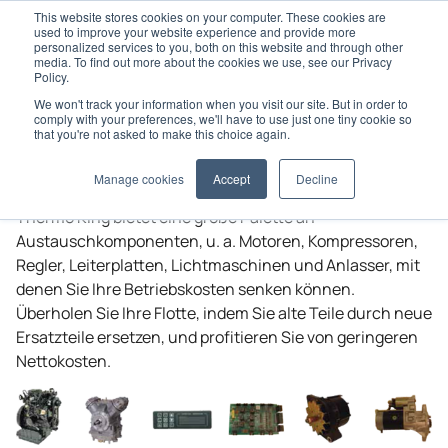
This website stores cookies on your computer. These cookies are
used to improve your website experience and provide more
personalized services to you, both on this website and through other
media. To find out more about the cookies we use, see our Privacy
Policy.
We won't track your information when you visit our site. But in order to
Home
Original Ersatzteile
Original-Ersatzteile
comply with your preferences, we'll have to use just one tiny cookie so
that you're not asked to make this choice again.
Original-Ersatzteile
Manage cookies
Accept
Decline
Thermo King
bietet eine große Palette an
Austauschkomponenten, u. a. Motoren, Kompressoren,
Regler, Leiterplatten, Lichtmaschinen und Anlasser, mit
denen Sie Ihre Betriebskosten senken können.
Überholen Sie Ihre Flotte, indem Sie alte Teile durch neue
Ersatzteile ersetzen, und profitieren Sie von geringeren
Nettokosten.