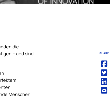
Kunden die
ötigen – und sind
SHARE
ten
erfektem
enten
ende Menschen