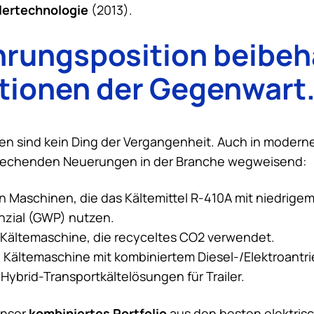
ertechnologie
(2013).
hrungsposition beibeh
tionen der Gegenwart
n sind kein Ding der Vergangenheit. Auch in moderner
rechenden Neuerungen in der Branche wegweisend:
en Maschinen, die das Kältemittel R-410A mit niedrige
nzial (GWP) nutzen.
e Kältemaschine, die recyceltes CO2 verwendet.
e Kältemaschine mit kombiniertem Diesel-/Elektroantri
 Hybrid-Transportkältelösungen für Trailer.
kombiniertes Portfolio
unser
aus den besten elektrisc