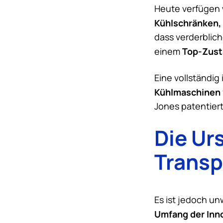
Heute verfügen w
Kühlschränken,
dass verderblich
Top-Zus
einem
Eine vollständig 
Kühlmaschinen
Jones patentier
Die Ur
Transp
Es ist jedoch un
Umfang der Inn