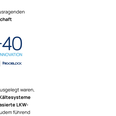
ausragenden
chaft
ausgelegt waren,
Kältesysteme
asierte LKW-
zudem führend