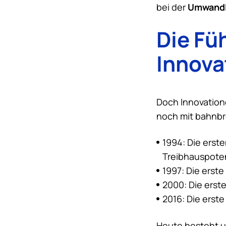
Umwandl
bei der
Die Fü
Innova
Doch Innovatione
noch mit bahnb
1994: Die erst
Treibhauspote
1997: Die erst
2000: Die erst
2016: Die erste
Heute besteht 