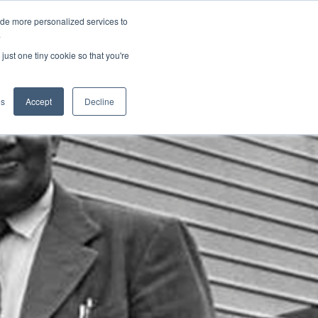
ide more personalized services to
.
just one tiny cookie so that you're
wendungen
es
Accept
Decline