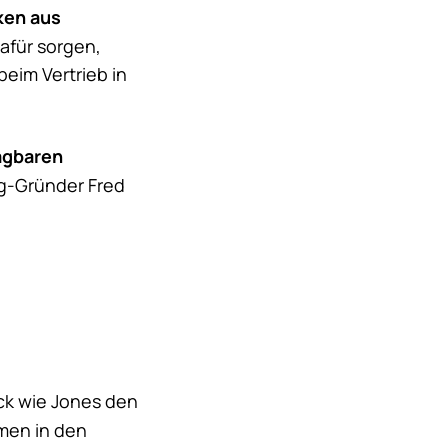
ken aus
dafür sorgen,
eim Vertrieb in
agbaren
g
-Gründer Fred
ick wie Jones den
men in den