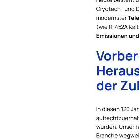
Cryotech- und 
Tel
modernster
(wie R-452A Käl
Emissionen
und
Vorbe
Heraus
der Zu
In diesen 120 Ja
aufrechtzuerhalt
wurden. Unser he
Branche wegwei