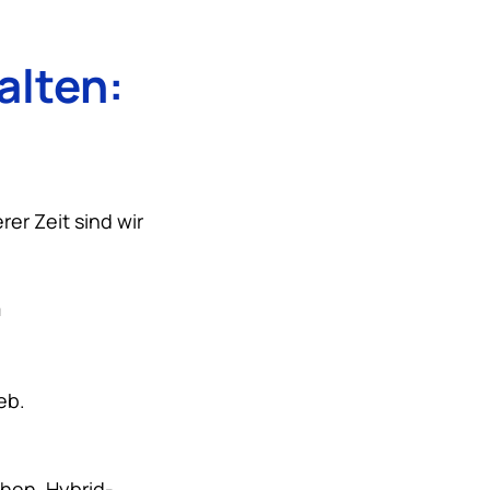
alten:
.
er Zeit sind wir
m
eb.
hen, Hybrid-,