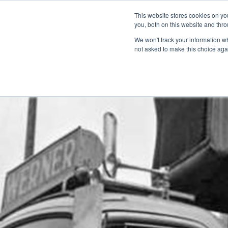
Über
Händlernetz
Medienzentrum
This website stores cookies on y
Marine
you, both on this website and thro
We won't track your information whe
not asked to make this choice aga