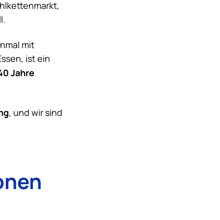
hlkettenmarkt,
l.
nmal mit
sen, ist ein
40 Jahre
ng
, und wir sind
onen