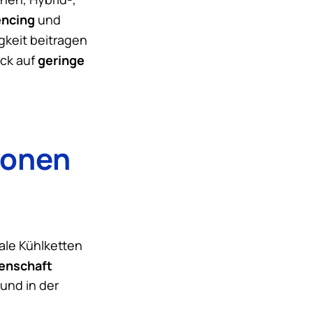
ncing
und
gkeit beitragen
geringe
ick auf
ionen
bale Kühlketten
enschaft
 und in der