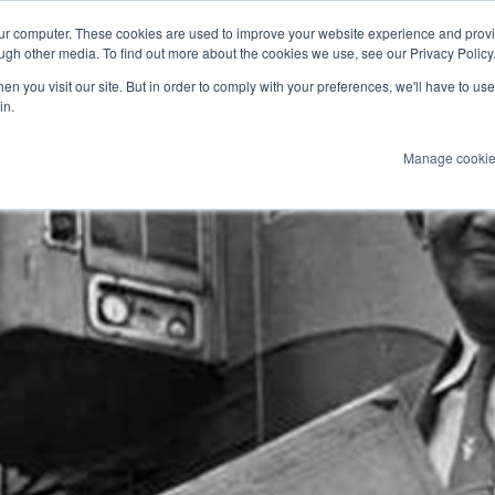
our computer. These cookies are used to improve your website experience and prov
ugh other media. To find out more about the cookies we use, see our Privacy Policy
n you visit our site. But in order to comply with your preferences, we'll have to use 
Produkte
Technologien
Services
An
in.
Manage cooki