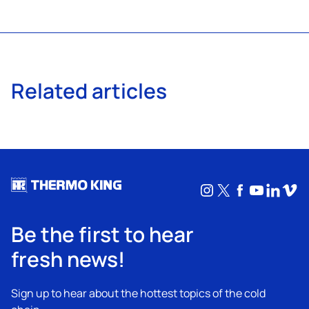
Related articles
Instagram
X
Facebook
YouTub
Linke
Vim
Be the first to hear
fresh news!
Sign up to hear about the hottest topics of the cold