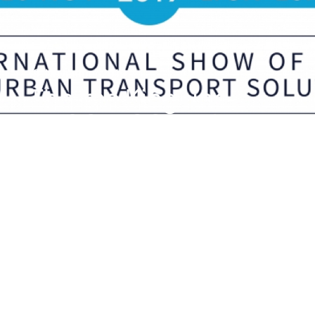
19. November 2019
Thermo King und
FRIGOBLOCK zeigen
auf der Solutrans
2019 in Lyon,
Frankreich, neue
Elektrifizierungslösung