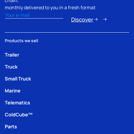
chain,
monthly delivered to you in a fresh format
Email
(erforderlich)
Discover
Products we sell
Trailer
Truck
Small Truck
Marine
Telematics
ColdCube™
Parts