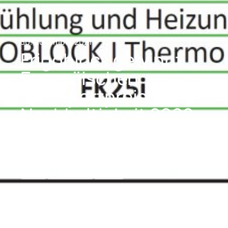
30. November 2021
Frigoblock gewinnt
Europäischen
Transportpreis für
Nachhaltigkeit 2022
für seine elektrische
FK25i Kältemaschine
Elektrik
Nachhaltigkeit
TrucKing