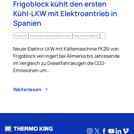
Frigoblock kühlt den ersten
Kühl-LKW mit Elektroantrieb in
Spanien
Elektrik
Klimaschutzversprechen
Nachhaltigkeit
...
Neuer Elektro-LKW mit Kältemaschine FK25i von
Frigoblock verringert bei Alimerka bis Jahresende
im Vergleich zu Dieselfahrzeugen die CO2-
Emissionen um...
Weiterlesen
Instagram
X
Facebook
YouTub
Linke
Vim