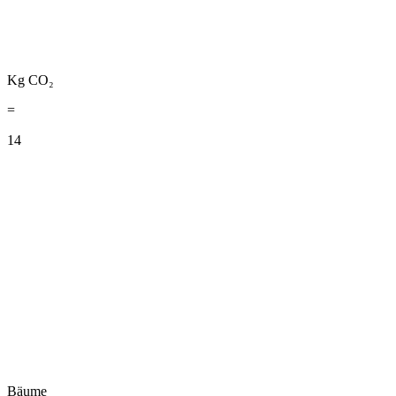
Kg CO₂
=
14
Bäume