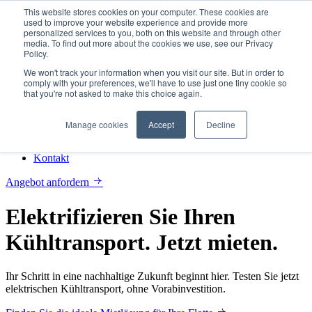
This website stores cookies on your computer. These cookies are
used to improve your website experience and provide more
personalized services to you, both on this website and through other
media. To find out more about the cookies we use, see our Privacy
Policy.
Elektrifizierung erleben
Deutsch
We won't track your information when you visit our site. But in order to
comply with your preferences, we'll have to use just one tiny cookie so
English
Deutsch
Español
Français
Italiano
Nederlands
Polski
that you're not asked to make this choice again.
Svenska
Manage cookies
Accept
Decline
Willkommen
Mietangebote suchen
Kontakt
Angebot anfordern
Elektrifizieren Sie Ihren
Kühltransport. Jetzt mieten.
Ihr Schritt in eine nachhaltige Zukunft beginnt hier. Testen Sie jetzt
elektrischen Kühltransport, ohne Vorabinvestition.